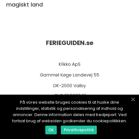
magiskt land
FERIEGUIDEN.
se
På vores website bruges cookies til at huske dine
web:
www.klikko.dk
indstillinger, statistik og personalisering af indhold og
annoncer. Denne information deles med tredjepart. Ved
fortsat brug af websiden godkender du cookiepolitikken.
Ok
Privatlivspolitik
Menu