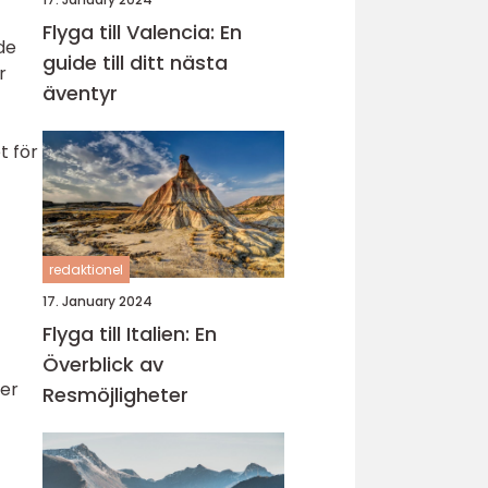
Flyga till Valencia: En
de
guide till ditt nästa
r
äventyr
t för
redaktionel
17. January 2024
Flyga till Italien: En
Överblick av
der
Resmöjligheter