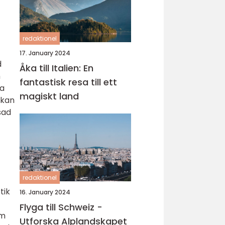
redaktionel
17. January 2024
d
Åka till Italien: En
h
fantastisk resa till ett
ka
magiskt land
 kan
sad
redaktionel
tik
16. January 2024
Flyga till Schweiz -
om
Utforska Alplandskapet