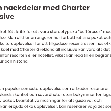
ch nackdelar med Charter
sive
paket fått kritik för att vara stereotypiska ”bufféresor” me
lse. Men alltfler arrangörer har förbättrat sina paket oc
ulturupplevelser för att tillgodose reseintressen hos oli
kdel med Charter Grekland all inclusive kan vara att det
nför resorten eller hotellet, vilket kan leda till en begrän
r och historia.
r en populär semesterupplevelse som erbjuder resenärer
klands skönhet och sevärdheter utan bekymmer för logis
 paket, kvantitativa mätningar för att guida val, och
an erbjuda olika upplevelser, kan resenärer välja det s