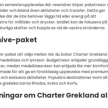
är en semesterupplevelse där resenärer köper paketresor
tider och ibland även aktiviteter och transfer. Detta ger
e där de inte behöver lägga tid eller energi på att
xtra för måltider och drycker. Istället kan de fokusera på
aturliga skatter och koppla av vid de vackra stränderna.
usive-paket
usive-paket att välja mellan när du bokar Charter Grekland.
 medelklass och lyxresor. Budgetresor erbjuder grundläg
er, medan medelklassresor kan erbjuda lite mer komfor
formade för att ge en förstklassig upplevelse med premium
och exklusiva aktiviteter. Populära destinationer inom all
e grekiska öarna Rhodos, Kreta och Korfu.
ningar om Charter Grekland al