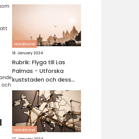
 som
 att
redaktionel
18. January 2024
Rubrik: Flyga till Las
Palmas - Utforska
gande
kuststaden och dess
t och
carteniska tjusning
l
redaktionel
17. January 2024