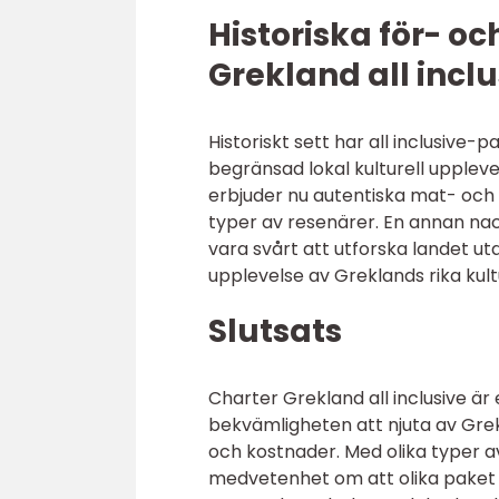
Historiska för- o
Grekland all inclu
Historiskt sett har all inclusive-
begränsad lokal kulturell uppleve
erbjuder nu autentiska mat- och k
typer av resenärer. En annan nac
vara svårt att utforska landet uta
upplevelse av Greklands rika kultu
Slutsats
Charter Grekland all inclusive ä
bekvämligheten att njuta av Gre
och kostnader. Med olika typer av
medvetenhet om att olika paket k