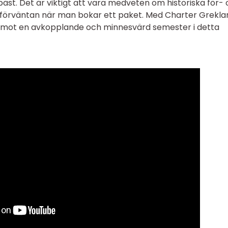
st. Det är viktigt att vara medveten om historiska för-
sk förväntan när man bokar ett paket. Med Charter Greklan
 emot en avkopplande och minnesvärd semester i detta