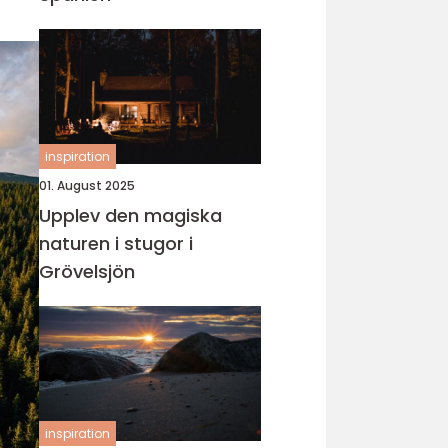
inspiration
01. August 2025
Upplev den magiska
naturen i stugor i
Grövelsjön
inspiration