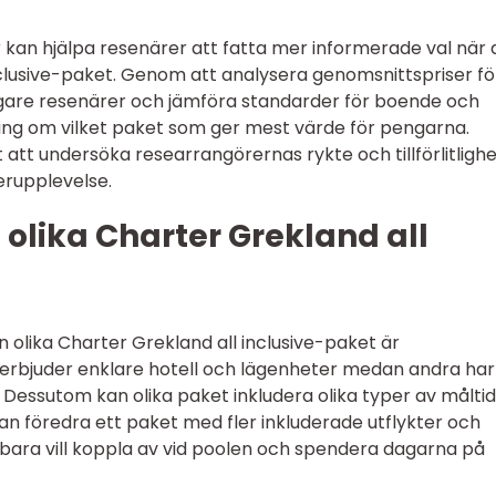
r kan hjälpa resenärer att fatta mer informerade val när 
inclusive-paket. Genom att analysera genomsnittspriser fö
digare resenärer och jämföra standarder för boende och
ing om vilket paket som ger mest värde för pengarna.
att undersöka researrangörernas rykte och tillförlitlighe
erupplevelse.
 olika Charter Grekland all
n olika Charter Grekland all inclusive-paket är
 erbjuder enklare hotell och lägenheter medan andra har
. Dessutom kan olika paket inkludera olika typer av målti
kan föredra ett paket med fler inkluderade utflykter och
bara vill koppla av vid poolen och spendera dagarna på