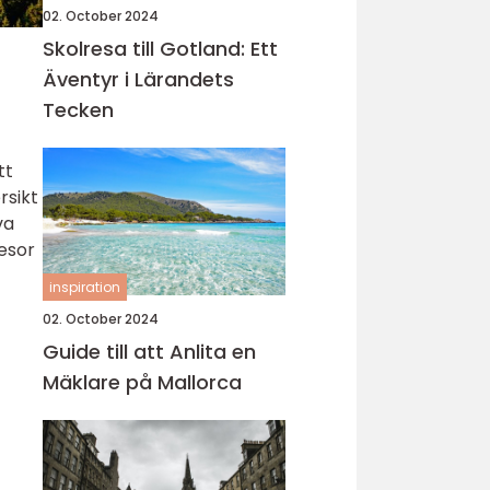
02. October 2024
Skolresa till Gotland: Ett
Äventyr i Lärandets
Tecken
tt
rsikt
va
resor
inspiration
02. October 2024
Guide till att Anlita en
Mäklare på Mallorca