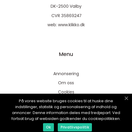
web:
www.klikko.dk
Menu
Annonsering
Om oss
Cookies
På vores website bruges cookies til at huske dine
Kontakta oss
indstillinger, statistik og personalisering af indhold og
Sitemap
annoncer. Denne information deles med tredjepart. Ved
fortsat brug af websiden godkender du cookiepolitikken.
Ok
Privatlivspolitik