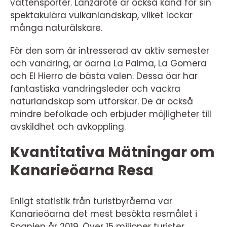
vattensporter. Lanzarote är också känd för sin
spektakulära vulkanlandskap, vilket lockar
många naturälskare.
För den som är intresserad av aktiv semester
och vandring, är öarna La Palma, La Gomera
och El Hierro de bästa valen. Dessa öar har
fantastiska vandringsleder och vackra
naturlandskap som utforskar. De är också
mindre befolkade och erbjuder möjligheter till
avskildhet och avkoppling.
Kvantitativa Mätningar om
Kanarieöarna Resa
Enligt statistik från turistbyråerna var
Kanarieöarna det mest besökta resmålet i
Spanien år 2019. Över 15 miljoner turister