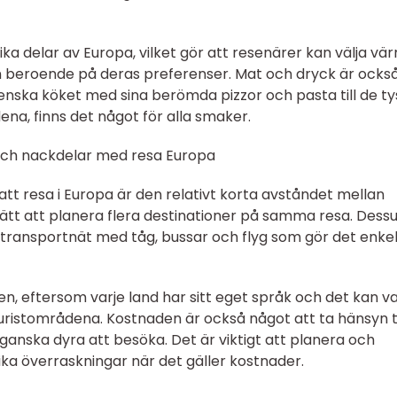
ika delar av Europa, vilket gör att resenärer kan välja vä
n beroende på deras preferenser. Mat och dryck är ocks
alienska köket med sina berömda pizzor och pasta till de t
na, finns det något för alla smaker.
och nackdelar med resa Europa
tt resa i Europa är den relativt korta avståndet mellan
 lätt att planera flera destinationer på samma resa. Des
 transportnät med tåg, bussar och flyg som gör det enkel
n, eftersom varje land har sitt eget språk och det kan v
ristområdena. Kostnaden är också något att ta hänsyn til
ganska dyra att besöka. Det är viktigt att planera och
ka överraskningar när det gäller kostnader.