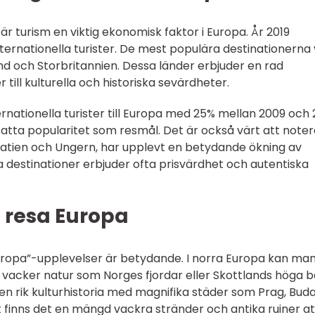
, är turism en viktig ekonomisk faktor i Europa. År 2019
nternationella turister. De mest populära destinationerna
land och Storbritannien. Dessa länder erbjuder en rad
 till kulturella och historiska sevärdheter.
ernationella turister till Europa med 25% mellan 2009 och 
satta popularitet som resmål. Det är också värt att noter
oatien och Ungern, har upplevt en betydande ökning av
 destinationer erbjuder ofta prisvärdhet och autentiska
 resa Europa
Europa”-upplevelser är betydande. I norra Europa kan ma
vacker natur som Norges fjordar eller Skottlands höga b
n rik kulturhistoria med magnifika städer som Prag, Bud
finns det en mängd vackra stränder och antika ruiner at