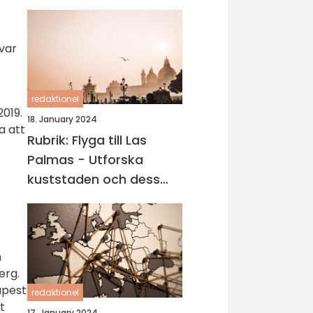
 var
redaktionel
2019.
18. January 2024
a att
Rubrik: Flyga till Las
Palmas - Utforska
kuststaden och dess
carteniska tjusning
n
erg.
apest
redaktionel
t
17. January 2024