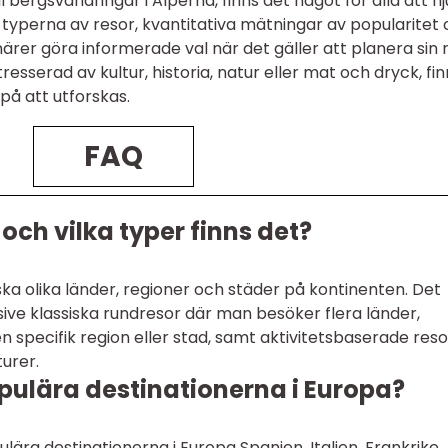
l bergsvandringar i Alperna, finns det något för alla att n
a typerna av resor, kvantitativa mätningar av popularitet
ärer göra informerade val när det gäller att planera sin 
resserad av kultur, historia, natur eller mat och dryck, fin
på att utforskas.
FAQ
och vilka typer finns det?
ka olika länder, regioner och städer på kontinenten. Det
lusive klassiska rundresor där man besöker flera länder,
specifik region eller stad, samt aktivitetsbaserade reso
urer.
opulära destinationerna i Europa?
lära destinationerna i Europa Spanien, Italien, Frankrike,