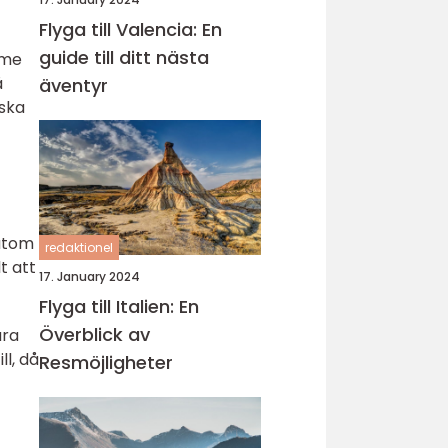
Flyga till Valencia: En
guide till ditt nästa
rme
å
äventyr
yska
sutom
redaktionel
t att
17. January 2024
Flyga till Italien: En
Överblick av
ara
l, då
Resmöjligheter