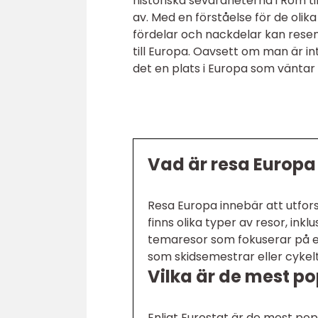
historiska sevärdheterna i Rom til
av. Med en förståelse för de olik
fördelar och nackdelar kan resen
till Europa. Oavsett om man är int
det en plats i Europa som väntar 
Vad är resa Europa 
Resa Europa innebär att utfors
finns olika typer av resor, ink
temaresor som fokuserar på en 
som skidsemestrar eller cykelt
Vilka är de mest p
Enligt Eurostat är de mest popu