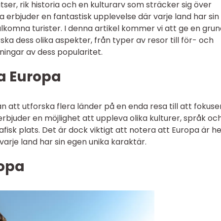
ser, rik historia och en kulturarv som sträcker sig över
 erbjuder en fantastisk upplevelse där varje land har sin
komna turister. I denna artikel kommer vi att ge en grun
ka dess olika aspekter, från typer av resor till för- och
ingar av dess popularitet.
sa Europa
n att utforska flera länder på en enda resa till att fokus
 erbjuder en möjlighet att uppleva olika kulturer, språk oc
grafisk plats. Det är dock viktigt att notera att Europa är 
 varje land har sin egen unika karaktär.
ropa