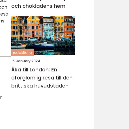
juta
och chokladens hem
 och
resa
ns
redaktionel
16. January 2024
Åka till London: En
oförglömlig resa till den
brittiska huvudstaden
r