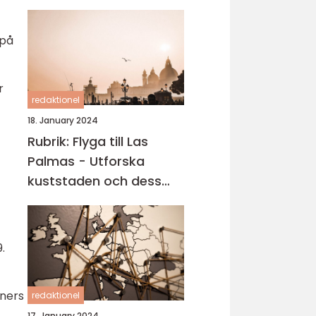
 på
r
redaktionel
18. January 2024
Rubrik: Flyga till Las
Palmas - Utforska
kuststaden och dess
carteniska tjusning
.
tners
redaktionel
17. January 2024