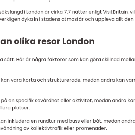
kslängd i London är cirka 7,7 nätter enligt VisitBritain, vi
 verkligen dyka in i stadens atmosfär och uppleva allt den
an olika resor London
era sätt. Här är några faktorer som kan göra skillnad mella
on kan vara korta och strukturerade, medan andra kan var
a på en specifik sevärdhet eller aktivitet, medan andra ka
lera platser.
 kan inkludera en rundtur med buss eller båt, medan andr
ändning av kollektivtrafik eller promenader.