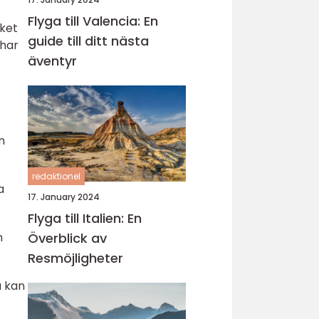
Flyga till Valencia: En
lket
guide till ditt nästa
 har
äventyr
n
redaktionel
a
17. January 2024
Flyga till Italien: En
n
Överblick av
Resmöjligheter
a kan