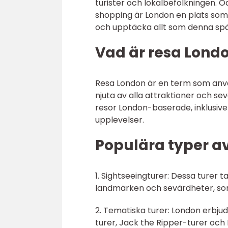
turister och lokalbefolkningen. Oa
shopping är London en plats som h
och upptäcka allt som denna spä
Vad är resa Londo
Resa London är en term som använ
njuta av alla attraktioner och se
resor London-baserade, inklusive 
upplevelser.
Populära typer av
1. Sightseeingturer: Dessa ture
landmärken och sevärdheter, so
2. Tematiska turer: London erbju
turer, Jack the Ripper-turer och B