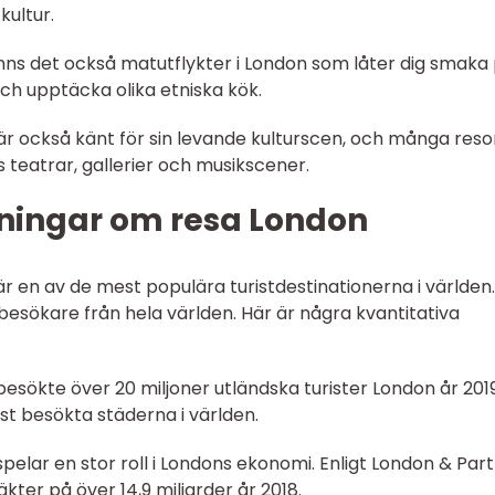
kultur.
finns det också matutflykter i London som låter dig smaka
ch upptäcka olika etniska kök.
 är också känt för sin levande kulturscen, och många reso
 teatrar, gallerier och musikscener.
ningar om resa London
 är en av de mest populära turistdestinationerna i världen.
 besökare från hela världen. Här är några kvantitativa
ain besökte över 20 miljoner utländska turister London år 2019
st besökta städerna i världen.
pelar en stor roll i Londons ekonomi. Enligt London & Par
kter på över 14,9 miljarder år 2018.