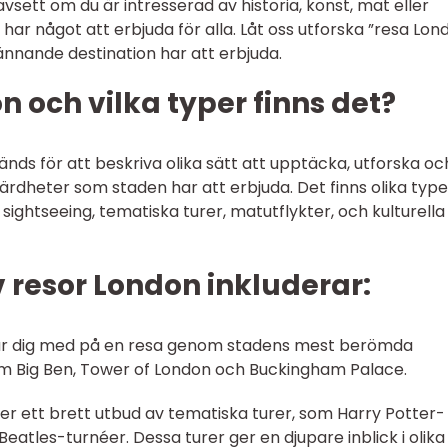
vsett om du är intresserad av historia, konst, mat eller
ar något att erbjuda för alla. Låt oss utforska ”resa Lon
nnande destination har att erbjuda.
n och vilka typer finns det?
ds för att beskriva olika sätt att upptäcka, utforska oc
värdheter som staden har att erbjuda. Det finns olika type
sightseeing, tematiska turer, matutflykter, och kulturella
 resor London inkluderar:
r tar dig med på en resa genom stadens mest berömda
m Big Ben, Tower of London och Buckingham Palace.
der ett brett utbud av tematiska turer, som Harry Potter-
eatles-turnéer. Dessa turer ger en djupare inblick i olika