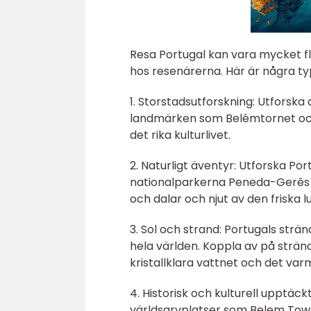
Resa Portugal kan vara mycket fl
hos resenärerna. Här är några ty
1. Storstadsutforskning: Utforska
landmärken som Belémtornet och 
det rika kulturlivet.
2. Naturligt äventyr: Utforska Po
nationalparkerna Peneda-Gerês e
och dalar och njut av den friska 
3. Sol och strand: Portugals strä
hela världen. Koppla av på strände
kristallklara vattnet och det varm
4. Historisk och kulturell upptäc
världsarvplatser som Belem Tower