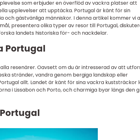
pplevelse som erbjuder en överflöd av vackra platser att
lla upplevelser att upptäcka. Portugal är känt för sin
ia och gästvänliga människor. I denna artikel kommer vi a
ål, presentera olika typer av resor till Portugal, diskute
orska landets historiska för- och nackdelar.
a Portugal
alla resenärer. Oavsett om du är intresserad av att utfo
reska stränder, vandra genom bergiga landskap eller
Portugal allt. Landet är känt för sina vackra kuststräckor 
norna i Lissabon och Porto, och charmiga byar längs den 
l Portugal