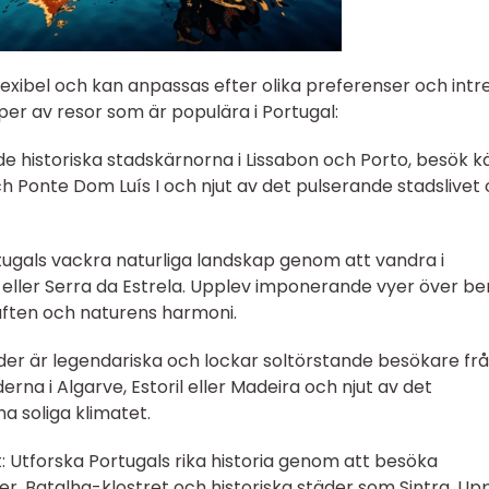
exibel och kan anpassas efter olika preferenser och intr
per av resor som är populära i Portugal:
 de historiska stadskärnorna i Lissabon och Porto, besök 
Ponte Dom Luís I och njut av det pulserande stadslivet
rtugals vackra naturliga landskap genom att vandra i
ller Serra da Estrela. Upplev imponerande vyer över be
luften och naturens harmoni.
nder är legendariska och lockar soltörstande besökare fr
rna i Algarve, Estoril eller Madeira och njut av det
a soliga klimatet.
kt: Utforska Portugals rika historia genom att besöka
, Batalha-klostret och historiska städer som Sintra. Up