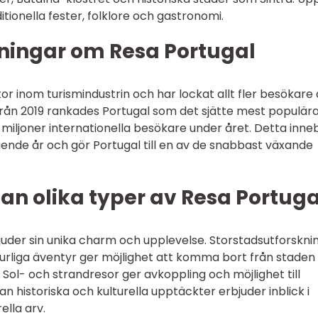
itionella fester, folklore och gastronomi.
ningar om Resa Portugal
r inom turismindustrin och har lockat allt fler besökare
från 2019 rankades Portugal som det sjätte mest populär
 miljoner internationella besökare under året. Detta inne
ende år och gör Portugal till en av de snabbast växande
an olika typer av Resa Portuga
rbjuder sin unika charm och upplevelse. Storstadsutforskni
turliga äventyr ger möjlighet att komma bort från staden
 Sol- och strandresor ger avkoppling och möjlighet till
n historiska och kulturella upptäckter erbjuder inblick i
ella arv.