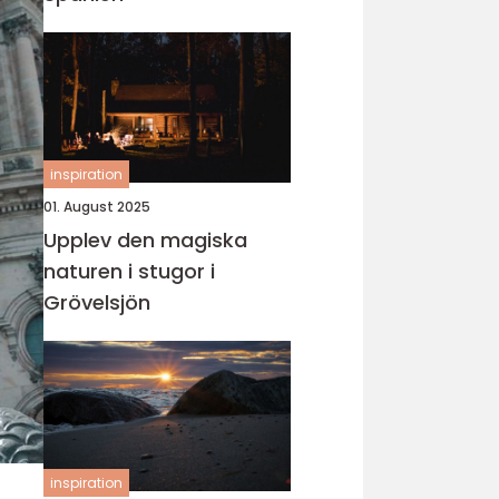
inspiration
01. August 2025
Upplev den magiska
naturen i stugor i
Grövelsjön
inspiration