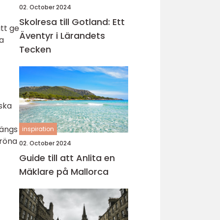
02. October 2024
Skolresa till Gotland: Ett
tt ge
Äventyr i Lärandets
ra
Tecken
rska
längs
inspiration
gröna
02. October 2024
Guide till att Anlita en
Mäklare på Mallorca