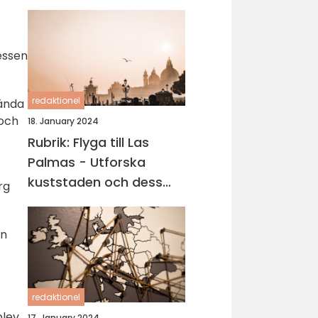
essen
redaktionel
kända
 och
18. January 2024
Rubrik: Flyga till Las
Palmas - Utforska
kuststaden och dess
rg
carteniska tjusning
ån
redaktionel
plev
17. January 2024