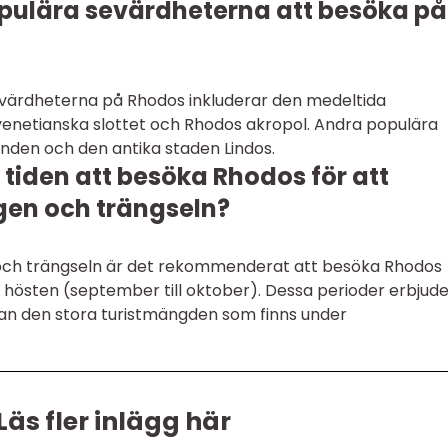
opulära sevärdheterna att besöka på
värdheterna på Rhodos inkluderar den medeltida
 venetianska slottet och Rhodos akropol. Andra populära
randen och den antika staden Lindos.
 tiden att besöka Rhodos för att
en och trängseln?
och trängseln är det rekommenderat att besöka Rhodos
ller hösten (september till oktober). Dessa perioder erbjud
tan den stora turistmängden som finns under
Läs fler inlägg här