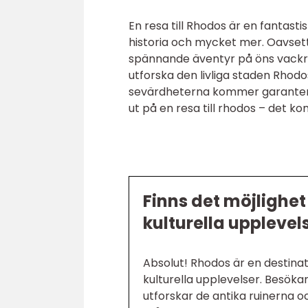
En resa till Rhodos är en fantasti
historia och mycket mer. Oavsett
spännande äventyr på öns vackra 
utforska den livliga staden Rhodo
sevärdheterna kommer garanterat
ut på en resa till rhodos – det ko
Finns det möjlighe
kulturella uppleve
Absolut! Rhodos är en destina
kulturella upplevelser. Besök
utforskar de antika ruinerna o