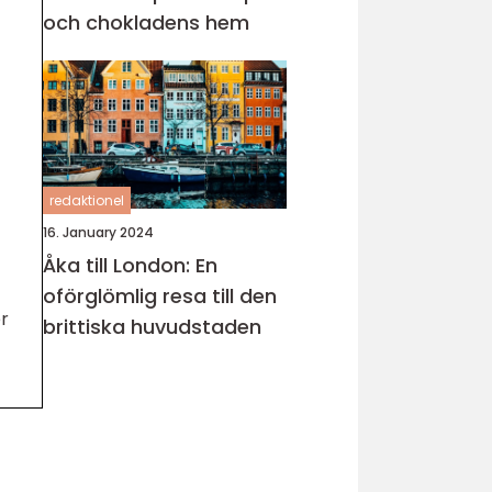
och chokladens hem
redaktionel
16. January 2024
Åka till London: En
oförglömlig resa till den
er
brittiska huvudstaden