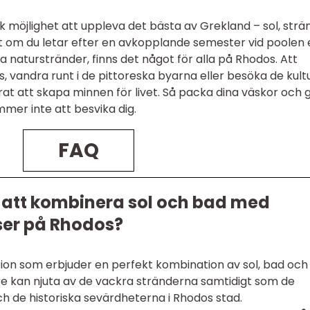
sk möjlighet att uppleva det bästa av Grekland – sol, strä
 om du letar efter en avkopplande semester vid poolen e
naturstränder, finns det något för alla på Rhodos. Att
s, vandra runt i de pittoreska byarna eller besöka de kult
 att skapa minnen för livet. Så packa dina väskor och g
mmer inte att besvika dig.
FAQ
t att kombinera sol och bad med
lser på Rhodos?
tion som erbjuder en perfekt kombination av sol, bad och
are kan njuta av de vackra stränderna samtidigt som de
ch de historiska sevärdheterna i Rhodos stad.