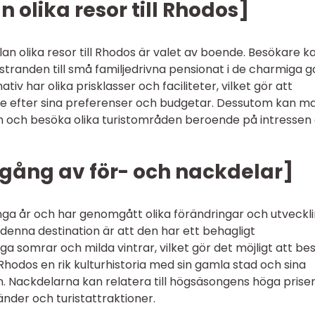
n olika resor till Rhodos]
lan olika resor till Rhodos är valet av boende. Besökare k
id stranden till små familjedrivna pensionat i de charmiga 
iv har olika prisklasser och faciliteter, vilket gör att
lse efter sina preferenser och budgetar. Dessutom kan m
v ön och besöka olika turistområden beroende på intressen
mgång av för- och nackdelar]
många år och har genomgått olika förändringar och utveckl
denna destination är att den har ett behagligt
 somrar och milda vintrar, vilket gör det möjligt att be
hodos en rik kulturhistoria med sin gamla stad och sina
 Nackdelarna kan relatera till högsäsongens höga prise
änder och turistattraktioner.