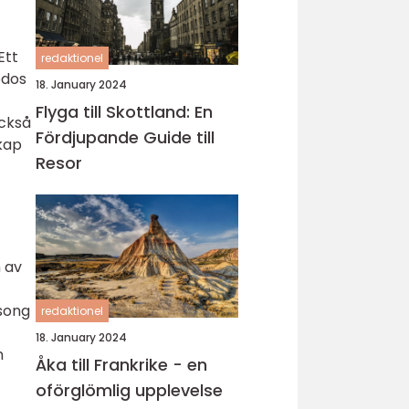
Ett
redaktionel
odos
18. January 2024
Flyga till Skottland: En
också
Fördjupande Guide till
kap
Resor
n av
äsong
redaktionel
18. January 2024
n
Åka till Frankrike - en
oförglömlig upplevelse