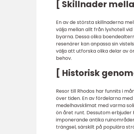
[ Skillnader mella
En av de största skillnaderna mel
välja mellan allt från lyxhotell v
byarna. Dessa olika boendealternat
resenärer kan anpassa sin viste
välja att utforska olika delar a
behov.
[ Historisk geno
Resor till Rhodos har funnits i 
över tiden. En av fördelarna med 
medelhavsklimat med varma soliga
ön året runt. Dessutom erbjuder R
imponerande antika ruinområden.
trängsel, särskilt på populära str