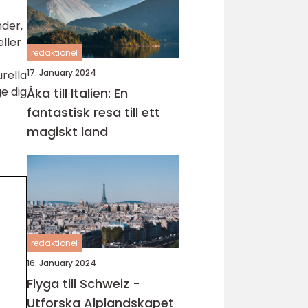
nder,
ller
redaktionel
17. January 2024
urella
e dig
Åka till Italien: En
fantastisk resa till ett
magiskt land
redaktionel
16. January 2024
Flyga till Schweiz -
Utforska Alplandskapet