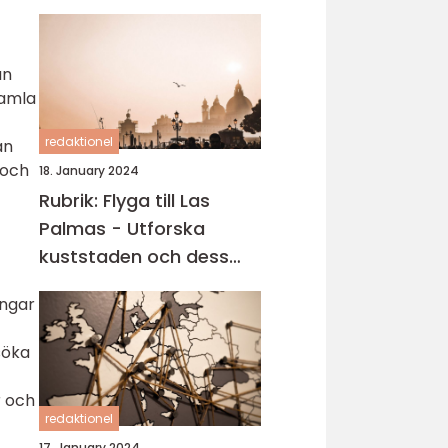
an
gamla
redaktionel
an
 och
18. January 2024
Rubrik: Flyga till Las
Palmas - Utforska
kuststaden och dess
carteniska tjusning
ingar
söka
r och
redaktionel
17. January 2024