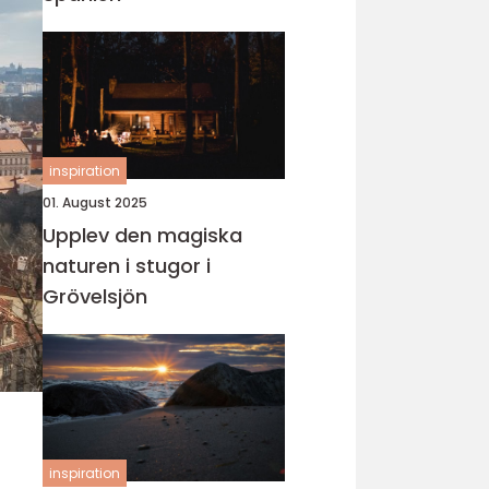
inspiration
01. August 2025
Upplev den magiska
naturen i stugor i
Grövelsjön
inspiration