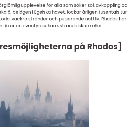
förglömlig upplevelse för alla som söker sol, avkoppling o
 ö, belägen i Egeiska havet, lockar årligen tusentals tur
storia, vackra stränder och pulserande nattliv. Rhodos har
m du är en äventyrssökare, strandälskare eller
v resmöjligheterna på Rhodos]