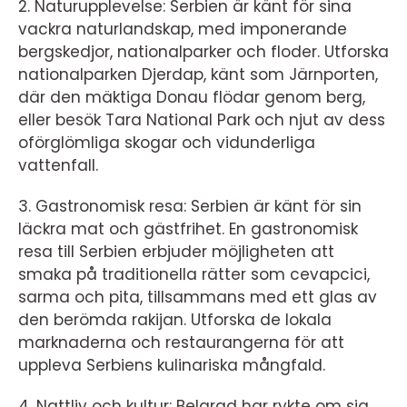
2. Naturupplevelse: Serbien är känt för sina
vackra naturlandskap, med imponerande
bergskedjor, nationalparker och floder. Utforska
nationalparken Djerdap, känt som Järnporten,
där den mäktiga Donau flödar genom berg,
eller besök Tara National Park och njut av dess
oförglömliga skogar och vidunderliga
vattenfall.
3. Gastronomisk resa: Serbien är känt för sin
läckra mat och gästfrihet. En gastronomisk
resa till Serbien erbjuder möjligheten att
smaka på traditionella rätter som cevapcici,
sarma och pita, tillsammans med ett glas av
den berömda rakijan. Utforska de lokala
marknaderna och restaurangerna för att
uppleva Serbiens kulinariska mångfald.
4. Nattliv och kultur: Belgrad har rykte om sig