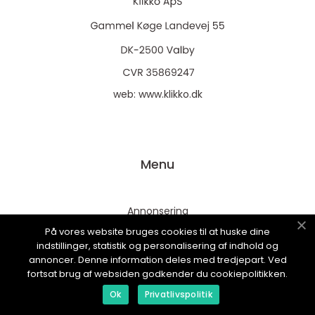
web:
www.klikko.dk
Menu
Annonsering
På vores website bruges cookies til at huske dine
Om oss
indstillinger, statistik og personalisering af indhold og
Cookies
annoncer. Denne information deles med tredjepart. Ved
fortsat brug af websiden godkender du cookiepolitikken.
Kontakta oss
Ok
Privatlivspolitik
Sitemap