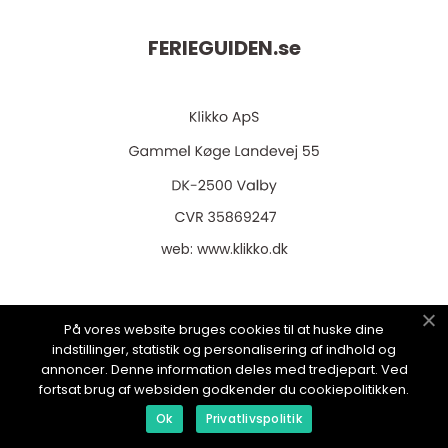
FERIEGUIDEN.
se
web:
www.klikko.dk
På vores website bruges cookies til at huske dine
Menu
indstillinger, statistik og personalisering af indhold og
annoncer. Denne information deles med tredjepart. Ved
fortsat brug af websiden godkender du cookiepolitikken.
Annonsering
Ok
Privatlivspolitik
Om oss