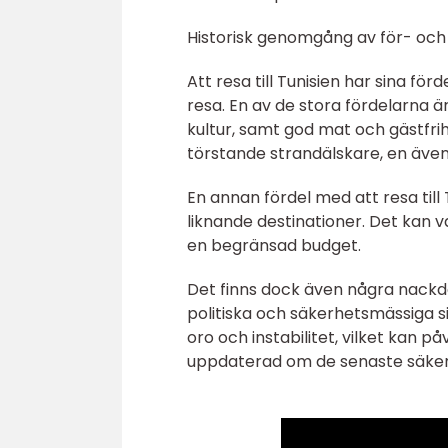
Historisk genomgång av för- och n
Att resa till Tunisien har sina f
resa. En av de stora fördelarna ä
kultur, samt god mat och gästfrih
törstande strandälskare, en ävent
En annan fördel med att resa till T
liknande destinationer. Det kan 
en begränsad budget.
Det finns dock även några nackde
politiska och säkerhetsmässiga sit
oro och instabilitet, vilket kan p
uppdaterad om de senaste säker