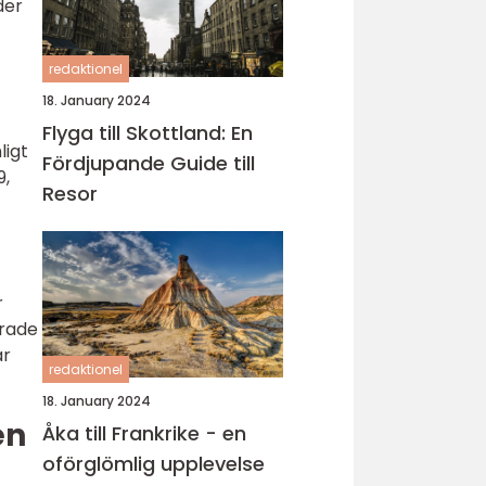
der
redaktionel
18. January 2024
Flyga till Skottland: En
ligt
Fördjupande Guide till
9,
Resor
r
erade
ar
redaktionel
18. January 2024
en
Åka till Frankrike - en
oförglömlig upplevelse