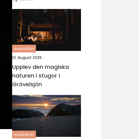
inspiration
01. August 2025
Upplev den magiska
naturen i stugor i
Grövelsjön
inspiration