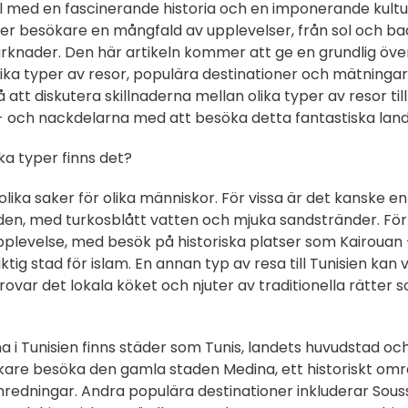
l med en fascinerande historia och en imponerande kultu
er besökare en mångfald av upplevelser, från sol och bad 
arknader. Den här artikeln kommer att ge en grundlig öve
e olika typer av resor, populära destinationer och mätninga
tt diskutera skillnaderna mellan olika typer av resor till
- och nackdelarna med att besöka detta fantastiska land
lka typer finns det?
 olika saker för olika människor. För vissa är det kanske en
en, med turkosblått vatten och mjuka sandstränder. För
upplevelse, med besök på historiska platser som Kairouan
tig stad för islam. En annan typ av resa till Tunisien kan 
ovar det lokala köket och njuter av traditionella rätter 
a i Tunisien finns städer som Tunis, landets huvudstad oc
ökare besöka den gamla staden Medina, ett historiskt om
redningar. Andra populära destinationer inkluderar Sous