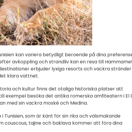
 Tunisien kan variera betydligt beroende på dina preferens
 efter avkoppling och strandliv kan en resa till Hammame
destinationer erbjuder lyxiga resorts och vackra stränder
det klara vattnet.
oria och kultur finns det otaliga historiska platser att
 till exempel besöka det antika romerska amfiteatern i El
ouan med sin vackra moské och Medina.
 i Tunisien, som är känt för sin rika och välsmakande
som couscous, tajine och baklava kommer att föra dina