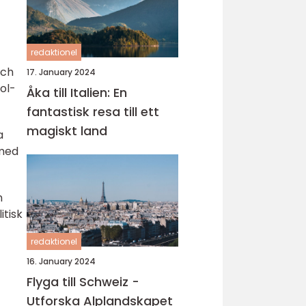
redaktionel
och
17. January 2024
ol-
Åka till Italien: En
fantastisk resa till ett
magiskt land
a
 med
n
itisk
redaktionel
16. January 2024
Flyga till Schweiz -
Utforska Alplandskapet