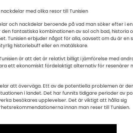
ackdelar med olika resor till Tunisien
ördelar och nackdelar beroende på vad man söker efter i en
r den fantastiska kombinationen av sol och bad, historia 
et. Tunisien erbjuder något för alla, oavsett om du är en s
yrlig historiebuff eller en matälskare.
unisien är att det är relativt billigt i jämförelse med andr
vara ett ekonomiskt fördelaktigt alternativ för resenärer
lar att överväga. Ett av de potentiella problemen är de
uationen i landet. Det har funnits tidigare perioder av pol
åverka besökares upplevelser. Det är viktigt att hålla sig
hetsrekommendationerna innan man reser till Tunisien.