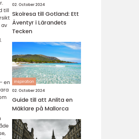
r.
02. October 2024
till
Skolresa till Gotland: Ett
rsikt
Äventyr i Lärandets
r av
Tecken
.
 – en
inspiration
vara
02. October 2024
som
Guide till att Anlita en
Mäklare på Mallorca
h
råde
se,