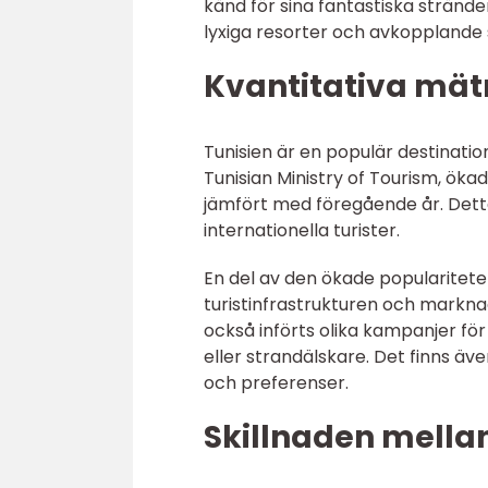
känd för sina fantastiska strän
lyxiga resorter och avkopplande
Kvantitativa mätn
Tunisien är en populär destination
Tunisian Ministry of Tourism, öka
jämfört med föregående år. Detta 
internationella turister.
En del av den ökade popularitete
turistinfrastrukturen och markna
också införts olika kampanjer för 
eller strandälskare. Det finns äv
och preferenser.
Skillnaden mellan 