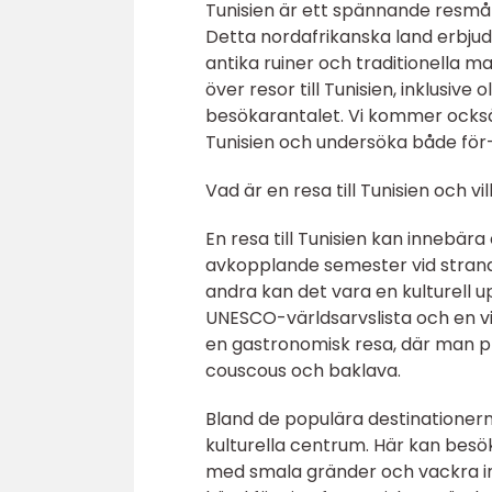
Tunisien är ett spännande resmå
Detta nordafrikanska land erbjud
antika ruiner och traditionella m
över resor till Tunisien, inklusiv
besökarantalet. Vi kommer också a
Tunisien och undersöka både för
Vad är en resa till Tunisien och vi
En resa till Tunisien kan innebära
avkopplande semester vid strand
andra kan det vara en kulturell 
UNESCO-världsarvslista och en vik
en gastronomisk resa, där man pr
couscous och baklava.
Bland de populära destinationern
kulturella centrum. Här kan bes
med smala gränder och vackra in