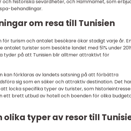
der och historiska sevärdheter, och Hammamet, som erbju
 spa-behandlingar.
ingar om resa till Tunisien
 för turism och antalet besökare ökar stadigt varje år. En
de antalet turister som besökte landet med 51% under 201
tyder på att Tunisien blir alltmer attraktivt för
n kan förklaras av landets satsning på att förbättra
dsföra sig som en säker och attraktiv destination. Det ha
att locka specifika typer av turister, som historieintress
en ett brett utbud av hotell och boenden för olika budget
olika typer av resor till Tunisi