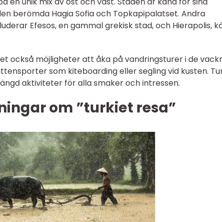
å en unik mix av öst och väst. Staden är känd för sina
e den berömda Hagia Sofia och Topkapipalatset. Andra
nkluderar Efesos, en gammal grekisk stad, och Hierapolis, k
det också möjligheter att åka på vandringsturer i de vack
ttensporter som kiteboarding eller segling vid kusten. Tu
ängd aktiviteter för alla smaker och intressen.
ningar om ”turkiet resa”