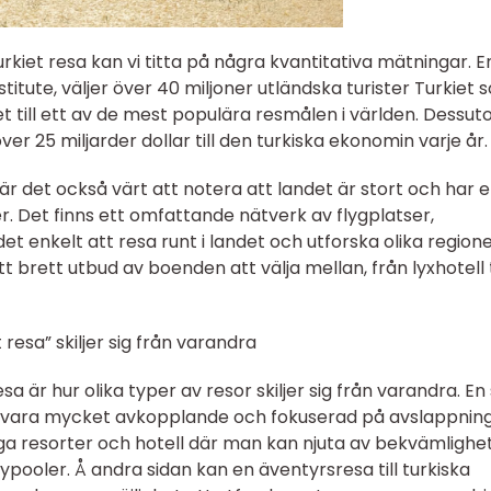
rkiet resa kan vi titta på några kvantitativa mätningar. En
Institute, väljer över 40 miljoner utländska turister Turkiet
et till ett av de mest populära resmålen i världen. Dessu
r 25 miljarder dollar till den turkiska ekonomin varje år.
 är det också värt att notera att landet är stort och har e
er. Det finns ett omfattande nätverk av flygplatser,
t enkelt att resa runt i landet och utforska olika region
 brett utbud av boenden att välja mellan, från lyxhotell t
 resa” skiljer sig från varandra
sa är hur olika typer av resor skiljer sig från varandra. En
 vara mycket avkopplande och fokuserad på avslappnin
xiga resorter och hotell där man kan njuta av bekvämlighe
pooler. Å andra sidan kan en äventyrsresa till turkiska