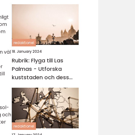
ligt
 som
tom
redaktionel
n väl
18. January 2024
Rubrik: Flyga till Las
er
Palmas - Utforska
ill
kuststaden och dess
carteniska tjusning
 sol-
g och
ter
redaktionel
17. January 2024