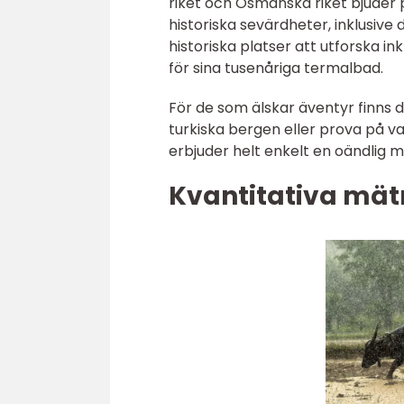
riket och Osmanska riket bjuder p
historiska sevärdheter, inklusiv
historiska platser att utforska i
för sina tusenåriga termalbad.
För de som älskar äventyr finns 
turkiska bergen eller prova på va
erbjuder helt enkelt en oändlig m
Kvantitativa mät