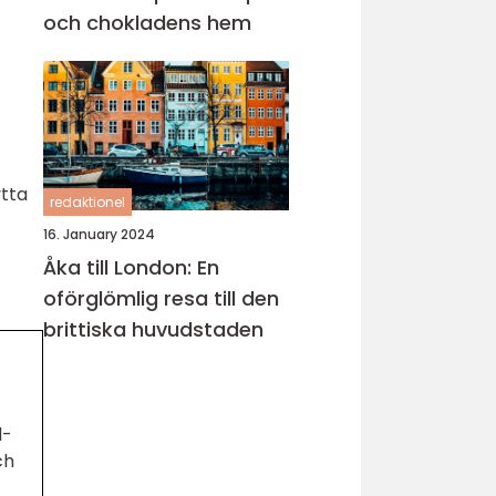
och chokladens hem
ytta
redaktionel
16. January 2024
Åka till London: En
oförglömlig resa till den
brittiska huvudstaden
l-
ch