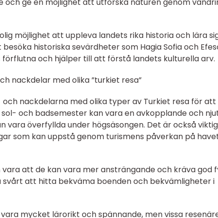
e och ge en möjlighet att utforska naturen genom vandri
lig möjlighet att uppleva landets rika historia och lära si
t besöka historiska sevärdheter som Hagia Sofia och Efes
förflutna och hjälper till att förstå landets kulturella arv.
ch nackdelar med olika ”turkiet resa”
r- och nackdelarna med olika typer av Turkiet resa för att
En sol- och badsemester kan vara en avkopplande och nju
n vara överfyllda under högsäsongen. Det är också viktig
gar som kan uppstå genom turismens påverkan på have
 vara att de kan vara mer ansträngande och kräva god f
a svårt att hitta bekväma boenden och bekvämligheter i
kan vara mycket lärorikt och spännande, men vissa resenär