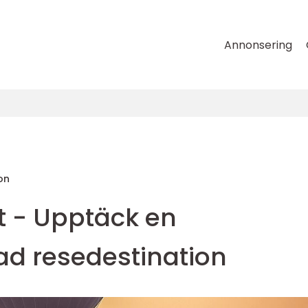
Annonsering
on
et - Upptäck en
d resedestination