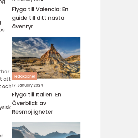
ng
Flyga till Valencia: En
guide till ditt nästa
g
äventyr
os
tbar
redaktionel
t att
17. January 2024
t och
Flyga till Italien: En
Överblick av
ysisk
Resmöjligheter
er