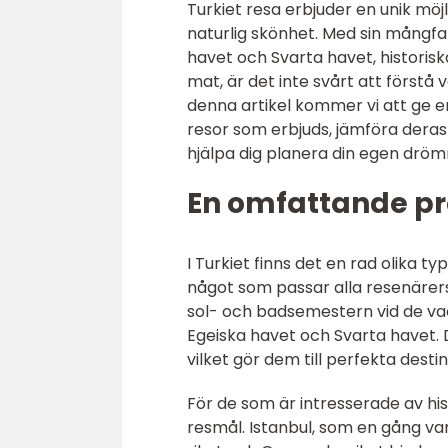
Turkiet resa erbjuder en unik möj
naturlig skönhet. Med sin mångfal
havet och Svarta havet, historisk
mat, är det inte svårt att förstå 
denna artikel kommer vi att ge en
resor som erbjuds, jämföra deras
hjälpa dig planera din egen drömre
En omfattande pre
I Turkiet finns det en rad olika ty
något som passar alla resenärer
sol- och badsemestern vid de va
Egeiska havet och Svarta havet. D
vilket gör dem till perfekta dest
För de som är intresserade av hi
resmål. Istanbul, som en gång var