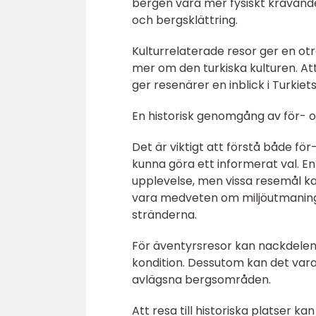
bergen vara mer fysiskt krävand
och bergsklättring.
Kulturrelaterade resor ger en otro
mer om den turkiska kulturen. At
ger resenärer en inblick i Turkiets 
En historisk genomgång av för- o
Det är viktigt att förstå både fö
kunna göra ett informerat val. 
upplevelse, men vissa resemål ka
vara medveten om miljöutmanin
stränderna.
För äventyrsresor kan nackdelen
kondition. Dessutom kan det var
avlägsna bergsområden.
Att resa till historiska platser 