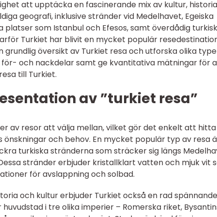
lighet att upptäcka en fascinerande mix av kultur, histori
diga geografi, inklusive stränder vid Medelhavet, Egeiska
a platser som Istanbul och Efesos, samt överdådig turkis
varför Turkiet har blivit en mycket populär resedestination.
 grundlig översikt av Turkiet resa och utforska olika type
 för- och nackdelar samt ge kvantitativa mätningar för a
sa till Turkiet.
sentation av ”turkiet resa”
per av resor att välja mellan, vilket gör det enkelt att hitta
s önskningar och behov. En mycket populär typ av resa ä
ckra turkiska stränderna som sträcker sig längs Medelha
essa stränder erbjuder kristallklart vatten och mjuk vit 
inationer för avslappning och solbad.
storia och kultur erbjuder Turkiet också en rad spännand
 huvudstad i tre olika imperier – Romerska riket, Bysanti