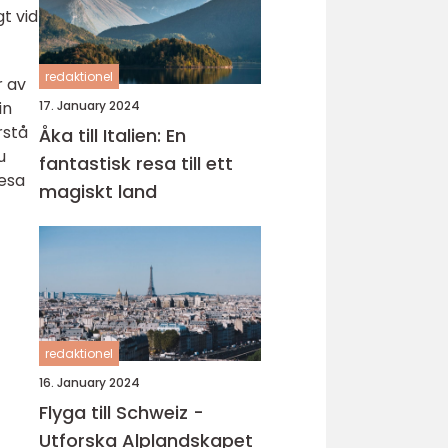
t vid
redaktionel
r av
in
17. January 2024
rstå
Åka till Italien: En
u
fantastisk resa till ett
resa
magiskt land
redaktionel
16. January 2024
Flyga till Schweiz -
Utforska Alplandskapet