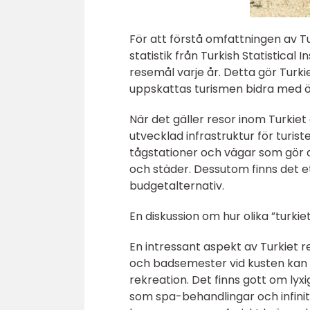
För att förstå omfattningen av Tu
statistik från Turkish Statistical 
resemål varje år. Detta gör Turki
uppskattas turismen bidra med öve
När det gäller resor inom Turkiet
utvecklad infrastruktur för turist
tågstationer och vägar som gör de
och städer. Dessutom finns det ett
budgetalternativ.
En diskussion om hur olika ”turkiet
En intressant aspekt av Turkiet re
och badsemester vid kusten kan
rekreation. Det finns gott om ly
som spa-behandlingar och infinity