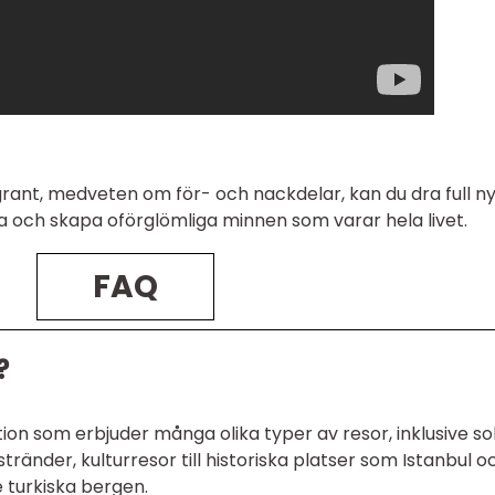
ant, medveten om för- och nackdelar, kan du dra full n
da och skapa oförglömliga minnen som varar hela livet.
FAQ
?
tion som erbjuder många olika typer av resor, inklusive so
ränder, kulturresor till historiska platser som Istanbul o
 turkiska bergen.