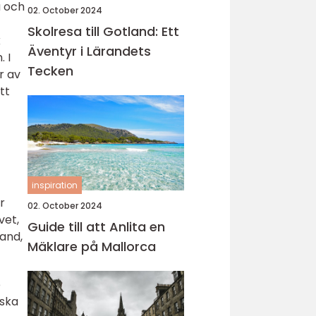
a och
02. October 2024
Skolresa till Gotland: Ett
k
Äventyr i Lärandets
 I
Tecken
r av
tt
inspiration
r
02. October 2024
vet,
Guide till att Anlita en
sand,
Mäklare på Mallorca
e
nska