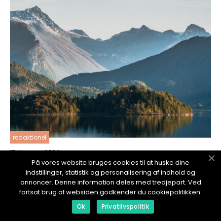
redaktionel
17. January 2024
På vores website bruges cookies til at huske dine
Åka till Italien: En fantastisk resa till ett
indstillinger, statistik og personalisering af indhold og
magiskt land
annoncer. Denne information deles med tredjepart. Ved
fortsat brug af websiden godkender du cookiepolitikken.
Ok
Privatlivspolitik