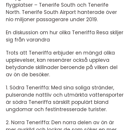
flygplatser – Tenerife South och Tenerife
North. Tenerife South Airport hanterade över
nio miljoner passagerare under 2019.
En diskussion om hur olika Teneriffa Resa skiljer
sig från varandra
Trots att Teneriffa erbjuder en mängd olika
upplevelser, kan resenärer också uppleva
betydande skillnader beroende på vilken del
av ön de besöker.
1. Södra Teneriffa: Med sina soliga stränder,
pulserande nattliv och utmärkta vattensporter
är södra Teneriffa särskilt populärt bland
ungdomar och festintresserade turister.
2. Norra Teneriffa: Den norra delen av ön är
mer avskild och lockar de som söker en mer